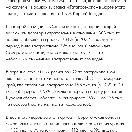
главы республики Рустама Минниханова, которое он озвучил
на коллегии в рамках выставки «Татагроэкспо» в марте этого
года», — отметил президент НСА Корней Биждов.
На второй позиции — Омская область, аграрии которой
заключили договоры страхования в отношении 303 тыс. га
посевов, обеспечив прирост +34% (в 2022 г. за этот же
период было застраховано 226 тыс. га). Следом идет
Самарская область, застраховавшая 167 тыс. га, с
небольшим снижением застрахованных площадей.
В перечне крупнейших регионов РФ по застрахованной
площади единственный представитель ДФО — Приморский
край, где аграриями застраховано 158 тыс. га (в 2022 г. 90
тыс. га), прирост +75%. Замыкает первую пятерку регионов
Курская область, обеспечившая прирост 45% — до 135 тыс.
га посевов (против 92 тыс. га годом ранее).
В десятке лидеров за этот период — Воронежская область,
сохранившая прошлогодние показатели страхования урожая
— 130 тыс. га; Алтайский край — 112 тыс. га (96 тыс. га в