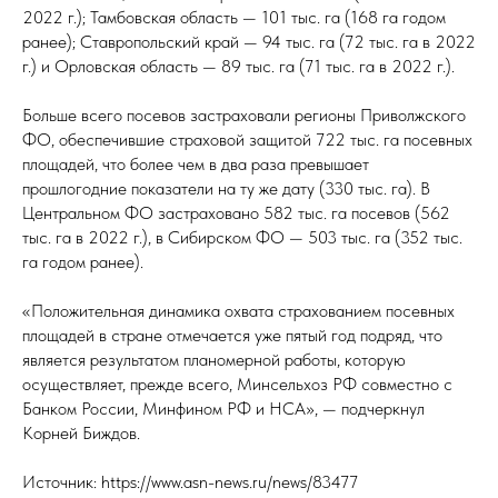
2022 г.); Тамбовская область — 101 тыс. га (168 га годом
ранее); Ставропольский край — 94 тыс. га (72 тыс. га в 2022
г.) и Орловская область — 89 тыс. га (71 тыс. га в 2022 г.).
Больше всего посевов застраховали регионы Приволжского
ФО, обеспечившие страховой защитой 722 тыс. га посевных
площадей, что более чем в два раза превышает
прошлогодние показатели на ту же дату (330 тыс. га). В
Центральном ФО застраховано 582 тыс. га посевов (562
тыс. га в 2022 г.), в Сибирском ФО — 503 тыс. га (352 тыс.
га годом ранее).
«Положительная динамика охвата страхованием посевных
площадей в стране отмечается уже пятый год подряд, что
является результатом планомерной работы, которую
осуществляет, прежде всего, Минсельхоз РФ совместно с
Банком России, Минфином РФ и НСА», — подчеркнул
Корней Биждов.
Источник: https://www.asn-news.ru/news/83477