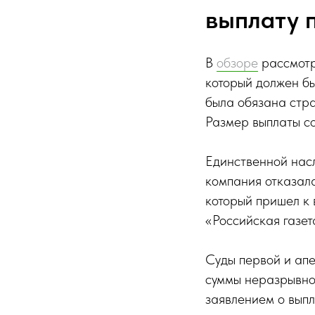
выплату 
В
обзоре
рассмотре
который должен бы
была обязана стра
Размер выплаты со
Единственной нас
компания отказала
который пришел к 
«Российская газет
Суды первой и апе
суммы неразрывно 
заявлением о выпл