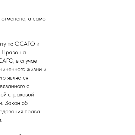
 отменено, а само
лату по ОСАГО и
. Право на
САГО, в случае
чиненного жизни и
го является
вязанного с
ной страховой
и. Закон об
едования права
.