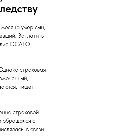
ледству
 месяца умер сын,
евший. Заплатить
полис ОСАГО.
 Однако страховая
номоченный,
даются, пишет
чение страховой
е обращался с
ислялась, в связи