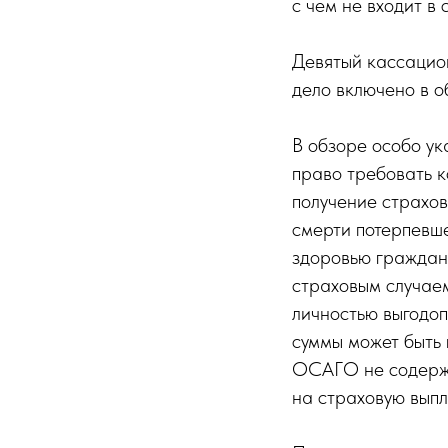
с чем не входит в 
Девятый кассацион
дело включено в о
В обзоре особо у
право требовать 
получение страхов
смерти потерпевше
здоровью гражданин
страховым случаем
личностью выгодоп
суммы может быть 
ОСАГО не содержи
на страховую выпл