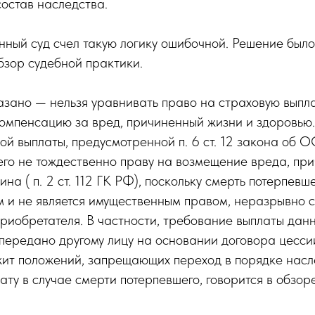
состав наследства.
ный суд счел такую логику ошибочной. Решение было
бзор судебной практики.
казано — нельзя уравнивать право на страховую вып
компенсацию за вред, причиненный жизни и здоровью
ой выплаты, предусмотренной п. 6 ст. 12 закона об О
го не тождественно праву на возмещение вреда, при
а ( п. 2 ст. 112 ГК РФ), поскольку смерть потерпевше
 и не является имущественным правом, неразрывно с
риобретателя. В частности, требование выплаты дан
передано другому лицу на основании договора цесси
т положений, запрещающих переход в порядке насл
ату в случае смерти потерпевшего, говорится в обзоре