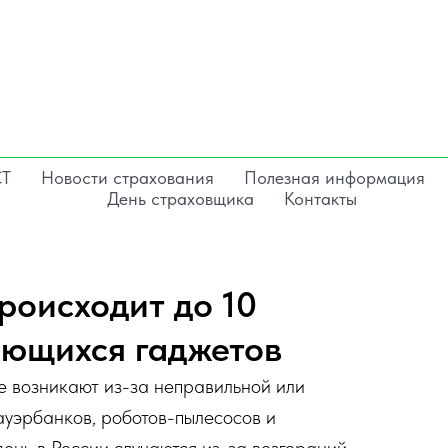
СТ
Новости страхования
Полезная информация
День страховщика
Контакты
роисходит до 10
ающихся гаджетов
е возникают из-за неправильной или
ауэрбанков, роботов-пылесосов и
ень в России случаются из-за возгораний