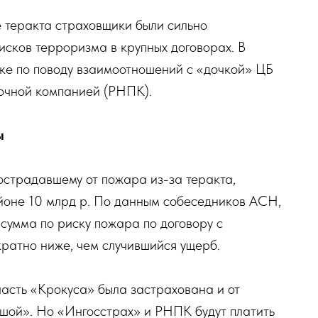
е теракта страховщики были сильно
сков терроризма в крупных договорах. В
стке по поводу взаимоотношений с «дочкой» ЦБ
очной компанией (РНПК).
ы
острадавшему от пожара из-за теракта,
айоне 10 млрд р. По данным собеседников АСН,
 сумма по риску пожара по договору с
ратно ниже, чем случившийся ущерб.
часть «Крокуса» была застрахована и от
ьшой». Но «Ингосстрах» и РНПК будут платить