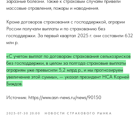
заразные болезни. Также к страховым случаям привели
массовые отравления, пожары и наводнения.
Кроме договоров страхования с господдержкой, аграрии
России получали выплаты и по страхованию без
господдержки. За первый квартал 2025 г. они составили 632
млн р.
«С учетом выплат по договорам страхования сельхозрисков
без господдержки, в целом за полгода страховые выплаты
аграриям уже превысили 5,2 млрд р., и мы прогнозируем
увеличение этой суммы», — указал президент НСА Корней
Биждов.
Источник: https://www.asn-news.ru/news/90150
2025-07-30 20:00
НОВОСТИ СТРАХОВОГО РЫНКА