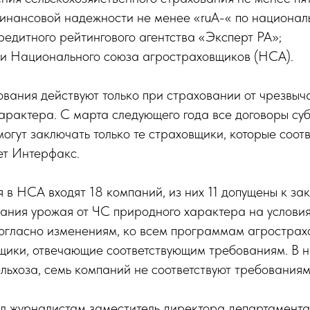
финансовой надежности не менее «ruA-« по национал
едитного рейтингового агентства «Эксперт РА»;
ми Национального союза агростраховщиков (НСА).
бования действуют только при страховании от чрезвы
арактера. С марта следующего года все договоры су
огут заключать только те страховщики, которые соотв
ет Интерфакс.
 в НСА входят 18 компаний, из них 11 допущены к з
ания урожая от ЧС природного характера на условия
согласно изменениям, ко всем программам агрострах
щики, отвечающие соответствующим требованиям. В н
ьхоза, семь компаний не соответствуют требованиям
л журналистам заместитель директора департамента