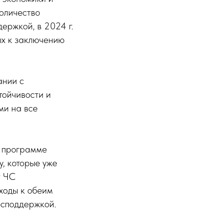
оличество
ержкой, в 2024 г.
ых к заключению
ании с
тойчивости и
ми на все
й программе
у, которые уже
т ЧС
ходы к обеим
осподдержкой.