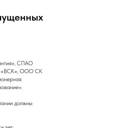
опущенных
антия», СПАО
О «ВСК», ООО СК
ионерная
хование».
пании должны:
и лет;