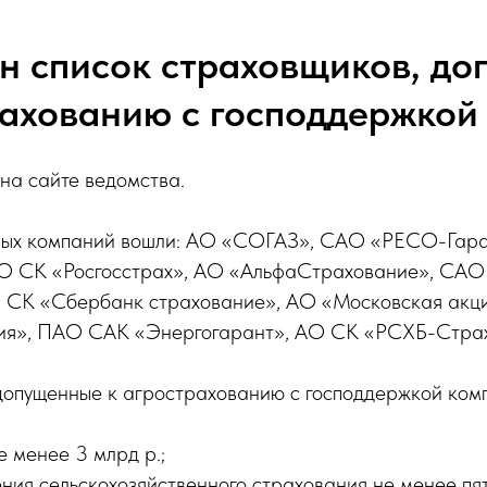
н список страховщиков, д
рахованию с господдержкой
на сайте ведомства.
нных компаний вошли: АО «СОГАЗ», САО «РЕСО-Гар
АО СК «Росгосстрах», АО «АльфаСтрахование», СА
 СК «Сбербанк страхование», АО «Московская акц
ния», ПАО САК «Энергогарант», АО СК «РСХБ-Стра
 допущенные к агрострахованию с господдержкой ком
е менее 3 млрд р.;
ния сельскохозяйственного страхования не менее пят