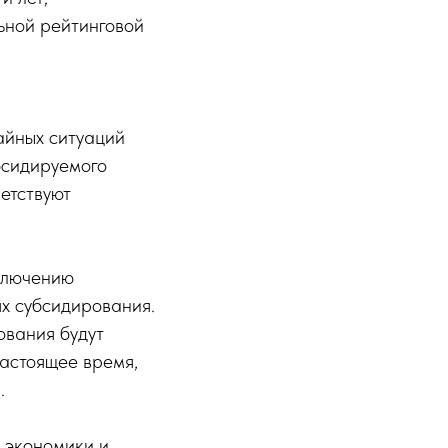
ьной рейтинговой
чайных ситуаций
бсидируемого
етствуют
аключению
х субсидирования.
ования будут
астоящее время,
.
 экономики и