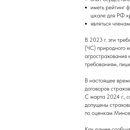
иметь рейтинг 
шкале для РФ кр
являться члена
В 2023 г. эти тре
(ЧС) природного х
агрострахования м
требованиям, пиш
В настоящее время
договоров страхов
С марта 2024 г., 
допущены страхов
по оценкам Минсел
Как ранее сообща