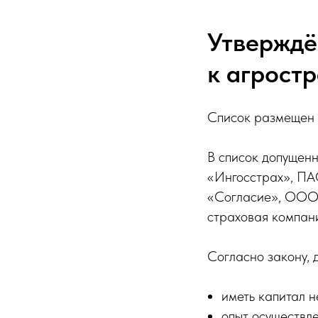
Утверждё
к агрост
Список размещен 
В список допуще
«Ингосстрах», П
«Согласие», ООО
страховая компа
Согласно закону,
иметь капитал н
опыт осуществле