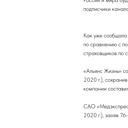
России и мира буд
подписчики канала
Как уже сообщало 
по сравнению с по
страховщиков по с
«Альянс Жизнь» со
2020 г.), сохрани
компании составил
САО «Медэкспресс
2020 г.), заняв 7