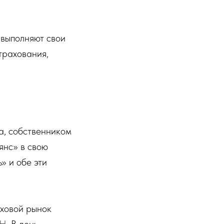
 выполняют свои
трахования,
а, собственником
янс» в свою
» и обе эти
ховой рынок