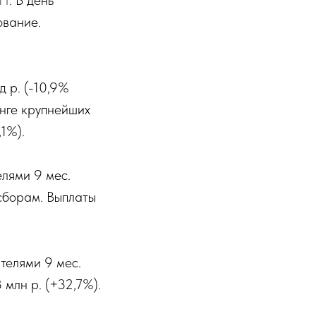
СН
. В день
ование.
д р. (-10,9%
инге крупнейших
1%).
елями 9 мес.
 сборам. Выплаты
телями 9 мес.
 млн р. (+32,7%).