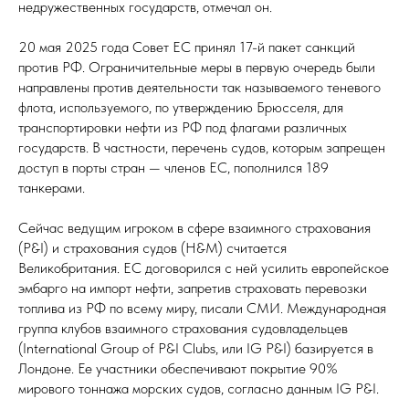
недружественных государств, отмечал он.
20 мая 2025 года Совет ЕС принял 17-й пакет санкций
против РФ. Ограничительные меры в первую очередь были
направлены против деятельности так называемого теневого
флота, используемого, по утверждению Брюсселя, для
транспортировки нефти из РФ под флагами различных
государств. В частности, перечень судов, которым запрещен
доступ в порты стран — членов ЕС, пополнился 189
танкерами.
Сейчас ведущим игроком в сфере взаимного страхования
(P&I) и страхования судов (H&M) считается
Великобритания. ЕС договорился с ней усилить европейское
эмбарго на импорт нефти, запретив страховать перевозки
топлива из РФ по всему миру, писали СМИ. Международная
группа клубов взаимного страхования судовладельцев
(International Group of P&I Clubs, или IG P&I) базируется в
Лондоне. Ее участники обеспечивают покрытие 90%
мирового тоннажа морских судов, согласно данным IG P&I.