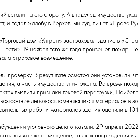
ий встали на его сторону. А владелец имущества указа
ет, и подал жалобу в Верховный суд, пишет «Право.Ру
 «Торговый дом «Улгран» застраховал здание в «Стр
ности». 19 ноября того же года произошел пожар. Че
вала страховое возмещение.
 проверку. В результате осмотра они установили, чт
ения, а часть имущества уничтожена. Во время пож
ектах выявили признаки токовой перегрузки. Наибол
возгорание легковоспламеняющихся материалов в зо
овительных работ и материалов здания оценили в 104
збуждении уголовного дела отказали. 29 апреля 202
вать заявителю возмещение, так как повреждения вы