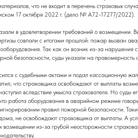
териалов, что не входит в перечень страховых случа
 иском 17 октября 2022 г. (дело № А72-17277/2022).
азали в удовлетворении требований о возмещении. 
ертизы совпали с итогами прошлой: пожар вызван ав
ооборудования. Так как он возник из-за нарушения 
ной безопасности, суды указали на правомерность о
сился с судебными актами и подал кассационную жал
метил, что страховщика освобождают от выплаты возм
наступил вследствие умысла страхователя. Но суды ег
 что работа оборудования в аварийном режиме говори
игнорировании правил пожарной безопасности. Такие
дома, не освобождают страховщика от выплаты. А ус
м возмещении из-за грубой неосторожности страхова
нодательству.