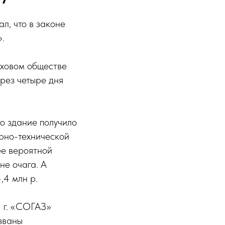
л, что в законе
».
аховом обществе
рез четыре дня
о здание получило
арно-технической
ее вероятной
не очага. А
,4 млн р.
2 г. «СОГАЗ»
званы