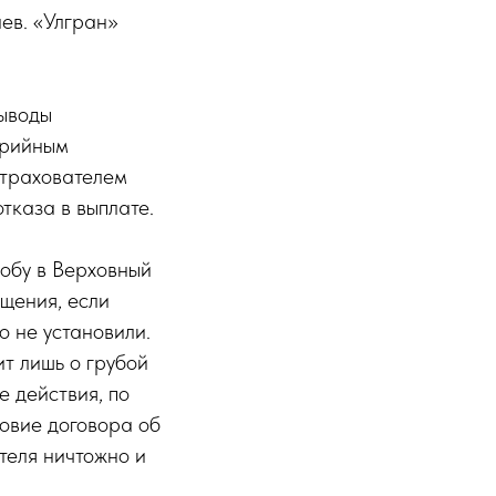
ев. «Улгран»
Выводы
арийным
страхователем
тказа в выплате.
обу в Верховный
ещения, если
о не установили.
т лишь о грубой
 действия, по
ловие договора об
теля ничтожно и