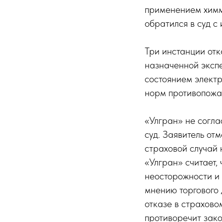
применением химма
обратился в суд с
Три инстанции отк
назначенной эксп
состоянием электр
норм противопожар
«Улгран» не согла
суд. Заявитель от
страховой случай 
«Улгран» считает,
неосторожности и 
мнению торгового 
отказе в страхово
противоречит зако