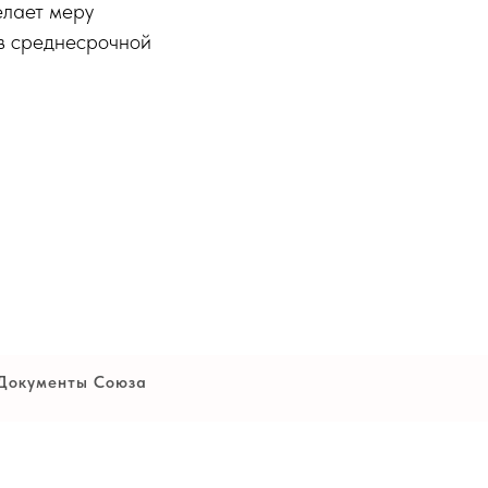
елает меру
в среднесрочной
Документы Союза
Устав
Политика