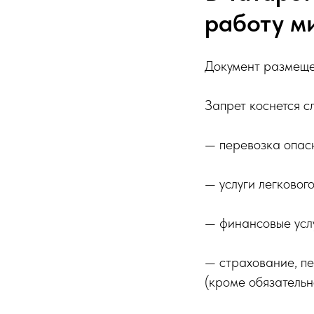
работу м
Документ размеще
Запрет коснется с
— перевозка опас
— услуги легковог
— финансовые услу
— страхование, п
(кроме обязательн