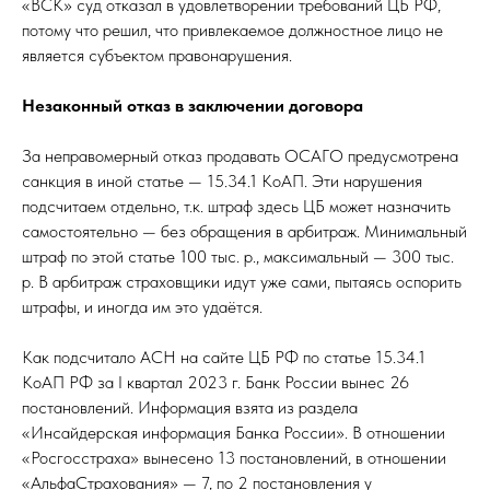
«ВСК» суд отказал в удовлетворении требований ЦБ РФ,
потому что решил, что привлекаемое должностное лицо не
является субъектом правонарушения.
Незаконный отказ в заключении договора
За неправомерный отказ продавать ОСАГО предусмотрена
санкция в иной статье — 15.34.1 КоАП. Эти нарушения
подсчитаем отдельно, т.к. штраф здесь ЦБ может назначить
самостоятельно — без обращения в арбитраж. Минимальный
штраф по этой статье 100 тыс. р., максимальный — 300 тыс.
р. В арбитраж страховщики идут уже сами, пытаясь оспорить
штрафы, и иногда им это удаётся.
Как подсчитало АСН на сайте ЦБ РФ по статье 15.34.1
КоАП РФ за I квартал 2023 г. Банк России вынес 26
постановлений. Информация взята из раздела
«Инсайдерская информация Банка России». В отношении
«Росгосстраха» вынесено 13 постановлений, в отношении
«АльфаСтрахования» — 7, по 2 постановления у