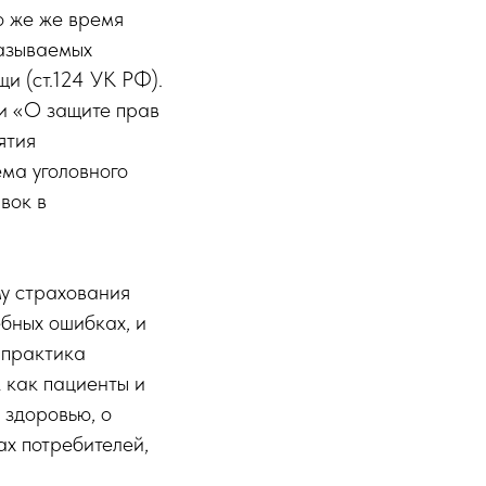
о же же время
называемых
и (ст.124 УК РФ).
и «О защите прав
ятия
ма уголовного
вок в
му страхования
бных ошибках, и
 практика
к как пациенты и
 здоровью, о
х потребителей,