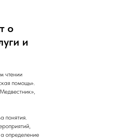
т о
луги и
м чтении
ская помощь».
«Медвестник»,
а понятия.
ероприятий,
 а определение