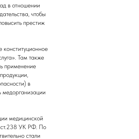
зад в отношении
дательства, чтобы
повысить престиж
ое конституционное
луга». Там также
ть применение
 продукции,
пасности) в
ть медорганизации
ации медицинской
 ст.238 УК РФ. По
твительно стали