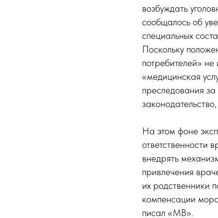
возбуждать уголов
сообщалось об ув
специальных соста
Поскольку положе
потребителей» не 
«медицинская услу
преследования за
законодательство,
На этом фоне эксп
ответственности в
внедрять механизм
привлечения враче
их родственники п
компенсации морал
писал «МВ».