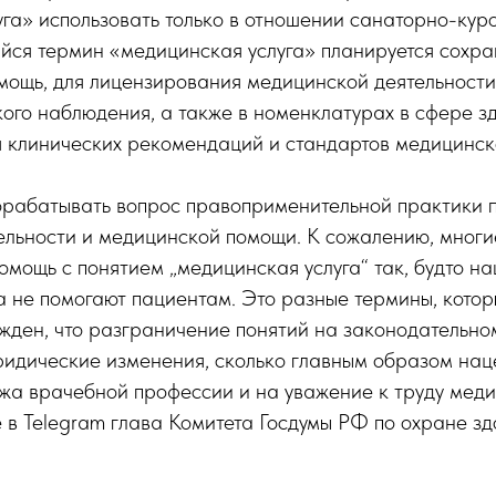
га» использовать только в отношении санаторно-куро
йся термин «медицинская услуга» планируется сохра
мощь, для лицензирования медицинской деятельности
ого наблюдения, а также в номенклатурах в сфере з
 клинических рекомендаций и стандартов медицинск
рабатывать вопрос правоприменительной практики 
ельности и медицинской помощи. К сожалению, мног
мощь с понятием „медицинская услуга“ так, будто н
 а не помогают пациентам. Это разные термины, кото
жден, что разграничение понятий на законодательном
ридические изменения, сколько главным образом нац
жа врачебной профессии и на уважение к труду меди
 в Telegram глава Комитета Госдумы РФ по охране з