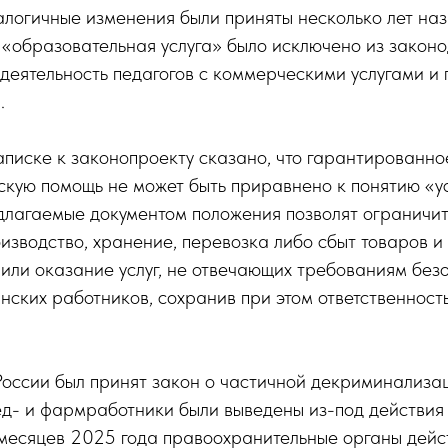
алогичные изменения были приняты несколько лет на
 «образовательная услуга» было исключено из законо
деятельность педагогов с коммерческими услугами и 
.
аписке к законопроекту сказано, что гарантированн
кую помощь не может быть приравнено к понятию «ус
едлагаемые документом положения позволят ограничи
изводство, хранение, перевозка либо сбыт товаров и
или оказание услуг, не отвечающих требованиям безо
ских работников, сохранив при этом ответственнос
России был принят закон о частичной декриминализ
ед- и фармработники были выведены из-под действия
месяцев 2025 года правоохранительные органы дейс