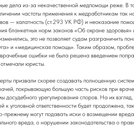
ные дела из-за некачественной медпомощи реже. В т
еличении частоты применения к медработникам так 
вов — халатность (ст.293 УК РФ) и неоказание помощ
ния бланкетных норм законов «Об охране здоровья» 
изменялись, это не позволяет судам разграничить пон
га» и «медицинская помощь». Таким образом, пробле
 врачебные ошибки не была решена введением попра
 отмечали юристы.
ерты призвали скорее создавать полноценную систе
рачей, покрывающую большую часть рисков при враче
ы досудебного урегулирования споров. На их взгляд,
й к уголовной ответственности будет продолжена, та
о-прежнему могут подавать иски о возмещении вреда
ьного вреда, о нарушении законодательства о права