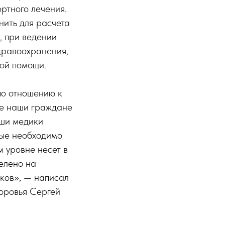
ртного лечения.
нить для расчета
, при ведении
дравоохранения,
ой помощи.
по отношению к
ие наши граждане
аши медики
рые необходимо
 уровне несет в
елено на
ков», — написал
доровья Сергей