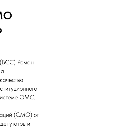
СМО
о
 (ВСС) Роман
ла
 качества
ституционного
системе ОМС.
заций (СМО) от
депутатов и