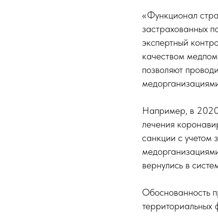
«Функционал страх
застрахованных п
экспертный контро
качеством медпомо
позволяют провод
медорганизациями
Например, в 2020-
лечения коронави
санкции с учетом 
медорганизациями 
вернулись в сист
Обоснованность п
территориальных