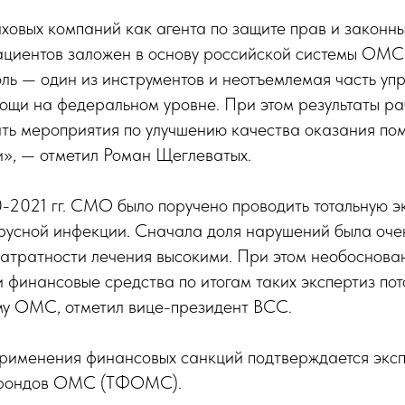
овых компаний как агента по защите прав и законн
ациентов заложен в основу российской системы ОМС
ль — один из инструментов и неотъемлемая часть уп
щи на федеральном уровне. При этом результаты раб
ить мероприятия по улучшению качества оказания по
», — отметил Роман Щеглеватых.
2021 гг. СМО было поручено проводить тотальную эк
русной инфекции. Сначала доля нарушений была очен
затратности лечения высокими. При этом необоснов
финансовые средства по итогам таких экспертиз пот
ему ОМС, отметил вице-президент ВСС.
рименения финансовых санкций подтверждается экс
 фондов ОМС (ТФОМС).