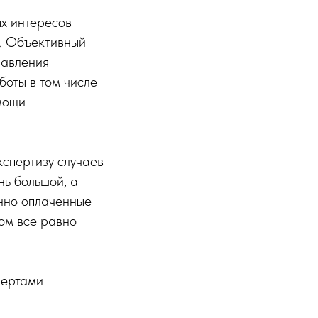
ых интересов
. Объективный
равления
оты в том числе
мощи
спертизу случаев
ь большой, а
анно оплаченные
ом все равно
пертами