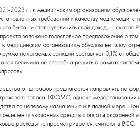
021-2023 гг. к медицинским организациям обусловле
установленных требований к качеству медпомощи, а 
то бы то ни стало увеличить свой доход, — сказал 
проекта заложено голословное предположение о том,
 к медицинским организациям обусловлен „злоупотр
о сумма налагаемых санкций составляет 0,1% от общ
Такая величина не способна решить в рамках систе
опросов».
редства от штрафов предлагается направлять на фо
трахового запаса ТФОМС, однако медорганизации и
едства по целевому назначению и в полной мере. При
спределения указанных средств с оплаты оказанной 
ховые расходы не просматривается, считают в ВСС.