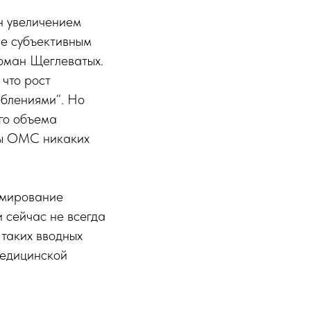
н увеличением
не субъективным
Роман Щеглеватых.
 что рост
еблениями“. Но
его объема
мы ОМС никаких
рмирование
 сейчас не всегда
 таких вводных
медицинской