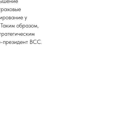
вышение
траховые
мирование у
 Таким образом,
стратегическим
е-президент ВСС.
Документы Союза
Устав