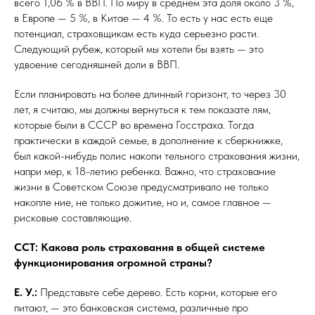
всего 1,06 % в ВВП. По миру в среднем эта доля около 3 %,
в Европе — 5 %, в Китае — 4 %. То есть у нас есть еще
потенциал, страховщикам есть куда серьезно расти.
Следующий рубеж, который мы хотели бы взять — это
удвоение сегодняшней доли в ВВП.
Если планировать на более длинный горизонт, то через 30
лет, я считаю, мы должны вернуться к тем показате лям,
которые были в СССР во времена Госстраха. Тогда
практически в каждой семье, в дополнение к сберкнижке,
был какой-нибудь полис накопи тельного страхования жизни,
напри мер, к 18-летию ребенка. Важно, что страхование
жизни в Советском Союзе предусматривало не только
накопле ние, не только дожитие, но и, самое главное —
рисковые составляющие.
ССТ: Какова роль страхования в общей системе
функционирования огромной страны?
Е. У.:
Представьте себе дерево. Есть корни, которые его
питают, — это банковская система, различные про