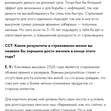
размещать деньги на длинный срок. Тогда был бы больший
эффект для экономики и для борьбы с инфляцией, так как
деньги не высвобождались бы слиш ком быстро. Страховые
продукты для этого идеально подходят, так как в них есть
выкупная сумма: раньше времени заберешь — получишь
меньше. Но зато если ты 5–10 лет подождал, у тебя бу дет и
налоговый вычет, и повышенная доходность от страховщика.
ССТ: Какие результаты в страховании жизни вы
назвали бы хорошим дости жением в конце этого
года?
Е. У.:
Ключевым вызовом 2026 года является сохранение
объема премий и резервов. Важным результатом станет и
отсутствие роста количества жалоб со сто роны граждан, что
гово рит нам о более четком понимании продуктов со
стороны клиентов.
Для коротких вложе ний должны быть одни льготы и условия,
для долгосрочных пенсион ных сбережений, как это сейчас и
происходит, максимальный набор стимулов. Но и для