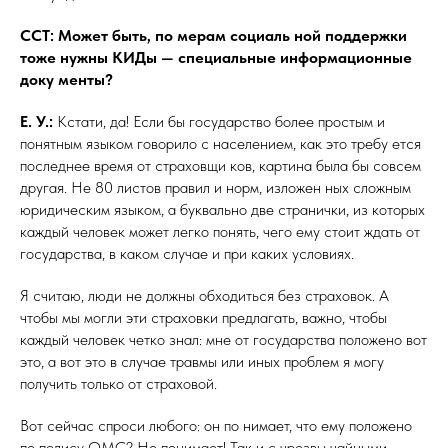
ССТ: Может быть, по мерам социаль ной поддержки
тоже нужны КИДы — специальные информационные
доку менты?
Е. У.:
Кстати, да! Если бы государство более простым и
понятным языком говорило с населением, как это требу ется
последнее время от страховщи ков, картина была бы совсем
другая. Не 80 листов правил и норм, изложен ных сложным
юридическим языком, а буквально две странички, из которых
каждый человек может легко понять, чего ему стоит ждать от
государства, в каком случае и при каких условиях.
Я считаю, люди не должны обходиться без страховок. А
чтобы мы могли эти страховки предлагать, важно, чтобы
каждый человек четко знал: мне от государства положено вот
это, а вот это в случае травмы или иных проблем я могу
получить только от страховой.
Вот сейчас спроси любого: он по нимает, что ему положено
по полису ОМС? Не понимает! Так и с чрезвы чайными