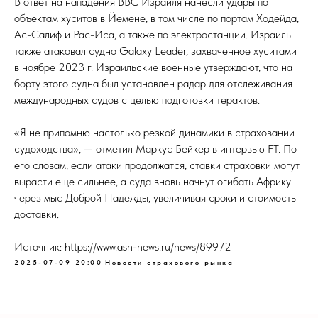
В ответ на нападения ВВС Израиля нанесли удары по
объектам хуситов в Йемене, в том числе по портам Ходейда,
Ас-Салиф и Рас-Иса, а также по электростанции. Израиль
также атаковал судно Galaxy Leader, захваченное хуситами
в ноябре 2023 г. Израильские военные утверждают, что на
борту этого судна был установлен радар для отслеживания
международных судов с целью подготовки терактов.
«Я не припомню настолько резкой динамики в страховании
судоходства», — отметил Маркус Бейкер в интервью FT. По
его словам, если атаки продолжатся, ставки страховки могут
вырасти еще сильнее, а суда вновь начнут огибать Африку
через мыс Доброй Надежды, увеличивая сроки и стоимость
доставки.
Источник: https://www.asn-news.ru/news/89972
2025-07-09 20:00
Новости страхового рынка