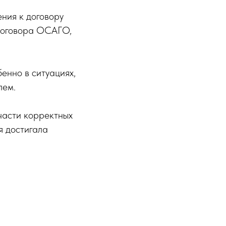
ния к договору
 договора ОСАГО,
енно в ситуациях,
лем.
части корректных
я достигала