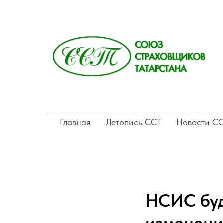
Главная
Летопись ССТ
Новости С
НСИС буд
изменени