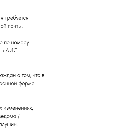
я требуется
ой почты.
е по номеру
К в АИС
ждан о том, что в
ронной форме.
х изменениях,
ведома /
алушин.