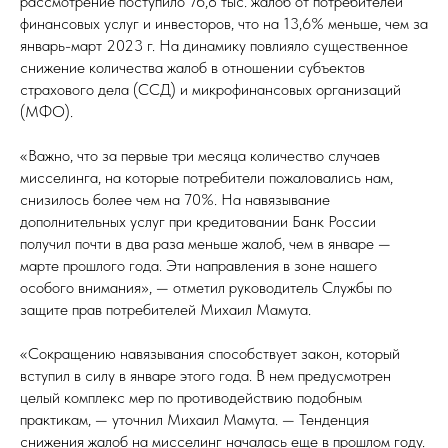
рассмотрение поступило 76,8 тыс. жалоб от потребителей
финансовых услуг и инвесторов, что на 13,6% меньше, чем за
январь-март 2023 г. На динамику повлияло существенное
снижение количества жалоб в отношении субъектов
страхового дела (ССД) и микрофинансовых организаций
(МФО).
«Важно, что за первые три месяца количество случаев
мисселинга, на которые потребители пожаловались нам,
снизилось более чем на 70%. На навязывание
дополнительных услуг при кредитовании Банк России
получил почти в два раза меньше жалоб, чем в январе —
марте прошлого года. Эти направления в зоне нашего
особого внимания», — отметил руководитель Службы по
защите прав потребителей Михаил Мамута.
«Сокращению навязывания способствует закон, который
вступил в силу в январе этого года. В нем предусмотрен
целый комплекс мер по противодействию подобным
практикам, — уточнил Михаил Мамута. — Тенденция
снижения жалоб на мисселинг началась еще в прошлом году.