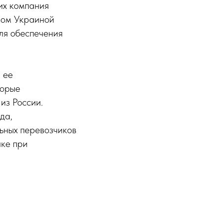
их компания
ном Украиной
для обеспечения
 ее
торые
из России.
да,
ьных перевозчиков
лке при