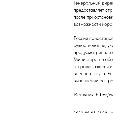
Генеральный дирек
предоставляет ст
после приостановк
возможности кора
Россия приостанов
существования, у
предусматривали с
Министерство обор
отправляющиеся в 
военного груза. Р
выполнении ее тре
Источник: https:/
2023-09-08 21:00