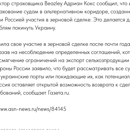
тор страховщика Beazley Адриан Кокс сообщил, что 
рахование судам в альтернативном коридоре, создан
и Россией участия в зерновой сделке. Это делается 
блям покинуть Украину.
ила свое участие в зерновой сделке после почти года
казав на несоблюдение определенных соглашений, ко
мягчение ограничений на экспорт сельхозпродукции 
оны России заявило, что будет рассматривать все су
украинские порты или покидающие их, как потенциал
оссия оставляет открытой возможность возврата к сде
бований, сообщает Газета.ru.
/www.asn-news.ru/news/84145
НОВОСТИ СТРАХОВОГО РЫНКА