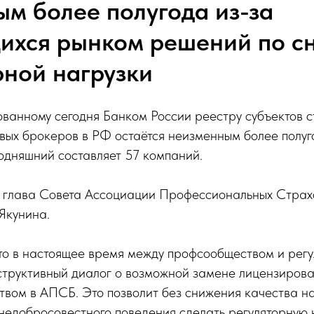
ым более полугода из-за
хся рынком решений по с
рной нагрузки
ванному сегодня Банком России реестру субъектов с
вых брокеров в РФ остаётся неизменным более полуг
годняшний составляет 57 компаний.
 глава Совета Ассоциации Профессиональных Страх
Якунина.
то в настоящее время между профсообществом и рег
структивный диалог о возможной замене лицензирова
твом в АПСБ. Это позволит без снижения качества н
недобросовестного поведения сделать регуляторную 