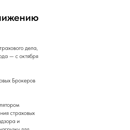
нижению
трахового дела,
ода — с октября
овых Брокеров
улятором
ния страховых
адзора и
нагрузку для