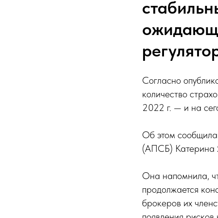
стабильн
ожидающи
регулято
Согласно опублико
количество страхо
2022 г. — и на се
Об этом сообщила
(АПСБ) Катерина 
Она напомнила, ч
продолжается кон
брокеров их членс
появления рисков 