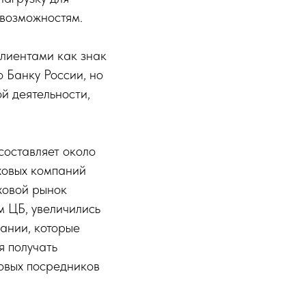
 возможностям.
клиентами как знак
о Банку России, но
й деятельности,
составляет около
ховых компаний
аховой рынок
м ЦБ, увеличились
пании, которые
я получать
овых посредников