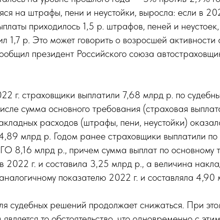
яся на штрафы, пени и неустойки, выросла: если в 202
платы приходилось 1,5 р. штрафов, пеней и неустоек, т
ил 1,7 р. Это может говорить о возросшей активности
сообщил президент Российского союза автостраховщи
022 г. страховщики выплатили 7,68 млрд р. по судеб
исле сумма основного требования (страховая выплат
накладных расходов (штрафы, пени, неустойки) оказала
4,89 млрд р. Годом ранее страховщики выплатили по
О 8,16 млрд р., причем сумма выплат по основному
в 2022 г. и составила 3,25 млрд р., а величина накл
аналогичному показателю 2022 г. и составляла 4,90 
ля судебных решений продолжает снижаться. При это
вляется то обстоятельство, что одновременно с эти