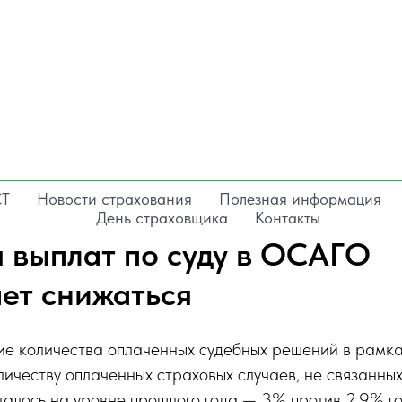
СТ
Новости страхования
Полезная информация
День страховщика
Контакты
я выплат по суду в ОСАГО
ет снижаться
ие количества оплаченных судебных решений в рамка
личеству оплаченных страховых случаев, не связанны
талось на уровне прошлого года — 3% против 2,9% г