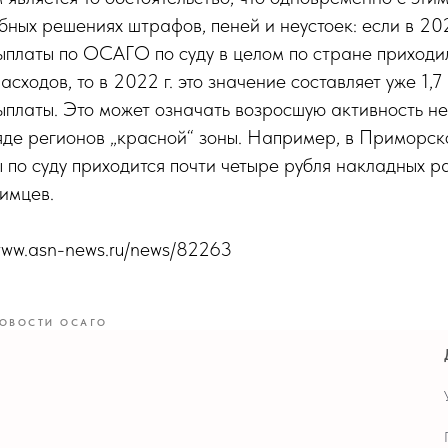
ебных решениях штрафов, пеней и неустоек: если в 202
ыплаты по ОСАГО по суду в целом по стране приходи
сходов, то в 2022 г. это значение составляет уже 1,7
ыплаты. Это может означать возросшую активность н
яде регионов „красной“ зоны. Например, в Приморск
 по суду приходится почти четыре рубля накладных р
имцев.
/www.asn-news.ru/news/82263
ОВОСТИ ОСАГО