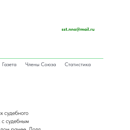
sst.nno@mail.ru
Газета
Члены Союза
Статистика
х судебного
х с судебным
одом ранее. Доля