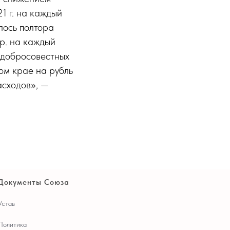
1 г. на каждый
лось полтора
 р. на каждый
едобросовестных
ом крае на рубль
асходов», —
Документы Союза
Устав
Политика