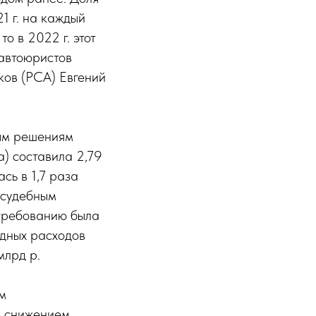
1 г. на каждый
о в 2022 г. этот
 автоюристов
ков (РСА) Евгений
ным решениям
а) составила 2,79
сь в 1,7 раза
 судебным
 требованию была
адных расходов
млрд р.
м
м снижением