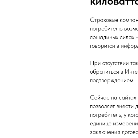
киловатт
Страховые компан
потребителю возмо
лошадиных силах —
говорится в инфо
При отсутствии та
обратиться в Инте
подтверждением.
Сейчас на сайтах
позволяет внести 
потребитель, у ко
единице измерения
заключения догов