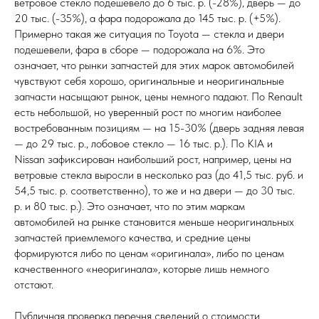
ветровое стекло подешевело до 6 тыс. р. (-28%), дверь — до
20 тыс. (-35%), а фара подорожала до 145 тыс. р. (+5%).
Примерно такая же ситуация по Toyota — стекла и двери
подешевели, фара в сборе — подорожала на 6%. Это
означает, что рынки запчастей для этих марок автомобилей
чувствуют себя хорошо, оригинальные и неоригинальные
запчасти насыщают рынок, цены немного падают. По Renault
есть небольшой, но уверенный рост по многим наиболее
востребованным позициям — на 15-30% (дверь задняя левая
— до 29 тыс. р., лобовое стекло — 16 тыс. р.). По KIA и
Nissan зафиксирован наибольший рост, например, цены на
ветровые стекла выросли в несколько раз (до 41,5 тыс. руб. и
54,5 тыс. р. соответственно), то же и на двери — до 30 тыс.
р. и 80 тыс. р.). Это означает, что по этим маркам
автомобилей на рынке становится меньше неоригинальных
запчастей приемлемого качества, и средние цены
формируются либо по ценам «оригинала», либо по ценам
качественного «неоригинала», которые лишь немного
отстают.
Публичная проверка перечня сведений о стоимости