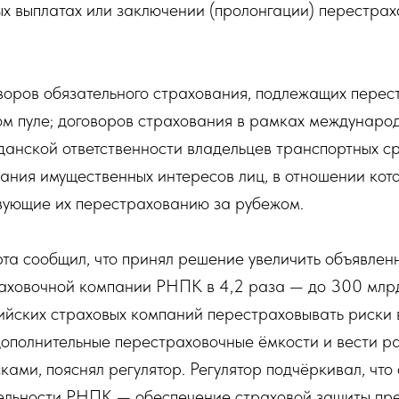
х выплатах или заключении (пролонгации) перестрах
оворов обязательного страхования, подлежащих пере
ом пуле; договоров страхования в рамках междунаро
анской ответственности владельцев транспортных ср
ания имущественных интересов лиц, в отношении кот
твующие их перестрахованию за рубежом.
та сообщил, что принял решение увеличить объявлен
аховочной компании РНПК в 4,2 раза — до 300 млрд
ийских страховых компаний перестраховывать риски 
дополнительные перестраховочные ёмкости и вести р
ами, пояснял регулятор. Регулятор подчёркивал, что 
ельности РНПК — обеспечение страховой защиты пре