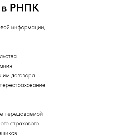
 в РНПК
овой информации,
льства
вания
о им договора
 перестрахование
ие передаваемой
ого страхового
овщиков