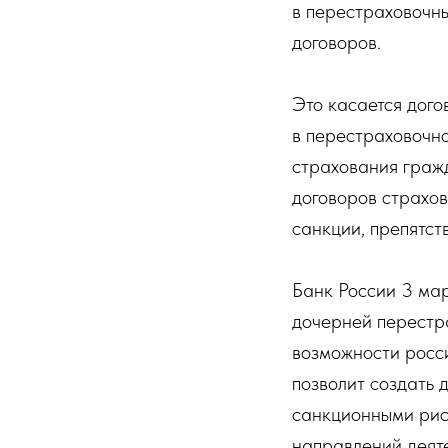
в перестраховочны
договоров.
Это касается дог
в перестраховочн
страхования гражд
договоров страхов
санкции, препятс
Банк России 3 мар
дочерней перестр
возможности росс
позволит создать 
санкционными риск
направлений деят