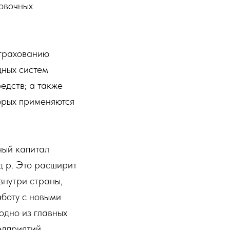
овочных
страхованию
дных систем
едств; а также
орых применяются
ный капитал
 р. Это расширит
внутри страны,
аботу с новыми
одно из главных
дприятий,