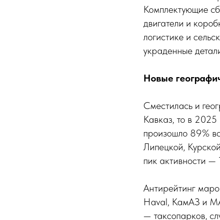
Комплектующие сб
двигатели и короб
логистике и сельс
украденные детал
Новые географич
Сместилась и геог
Кавказ, то в 2025
произошло 89% все
Липецкой, Курской
пик активности — 
Антирейтинг марок
Haval, КамАЗ и М
— таксопарков, сл