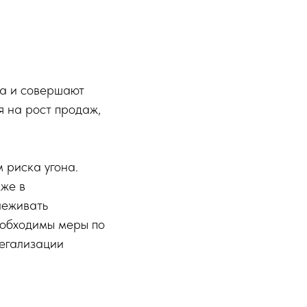
ка и совершают
я на рост продаж,
 риска угона.
же в
леживать
еобходимы меры по
легализации