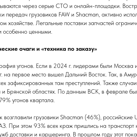
ываются через серые СТО и онлайн-площадки. Вост
ки передач грузовиков FAW и Shacman, активно испо
ком хозяйстве. Легальные поставки запчастей огранич
и особенно ценными.
еские очаги и «техника по заказу»
рафия угонов. Если в 2024 г. лидерами были Москва
 г. на первое место вышел Дальний Восток. Так, в Аму
х зафиксированных там преступлений. Также случаи 
 и Брянской областях. По данным ВСК, в феврале б
79% угонов квартала.
 возглавили грузовики Shacman (46%), российские U
АЗ. При этом 93% всех краж пришлись на транспорт 
ужб доставки и каршеринга. В прошлом году этот пока