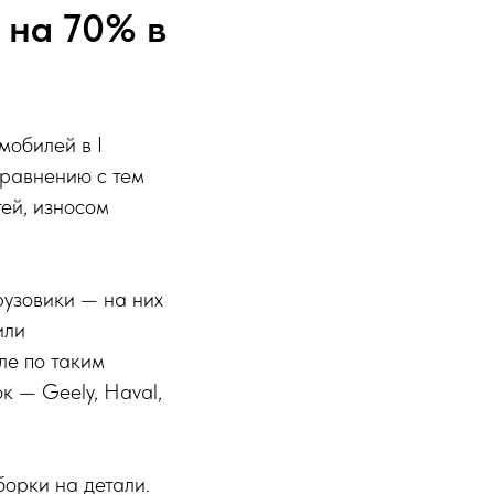
 на 70% в
мобилей в I
сравнению с тем
ей, износом
узовики — на них
или
ле по таким
к — Geely, Haval,
орки на детали.