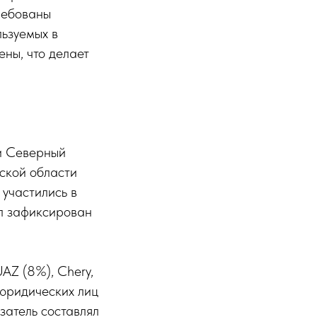
ребованы
льзуемых в
ены, что делает
 и Северный
рской области
участились в
ыл зафиксирован
AZ (8%), Chery,
юридических лиц
затель составлял