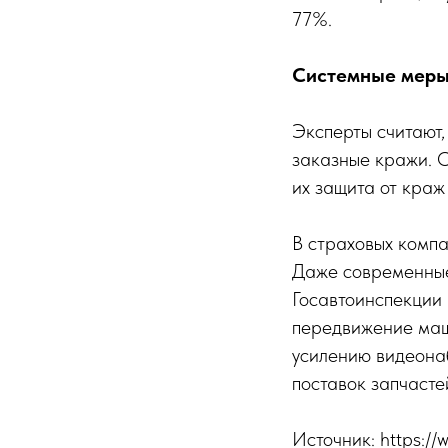
77%.
Системные меры:
Эксперты считают,
заказные кражи. О
их защита от краж
В страховых компа
Даже современные
Госавтоинспекции 
передвижение маш
усилению видеона
поставок запчасте
Источник: https:/