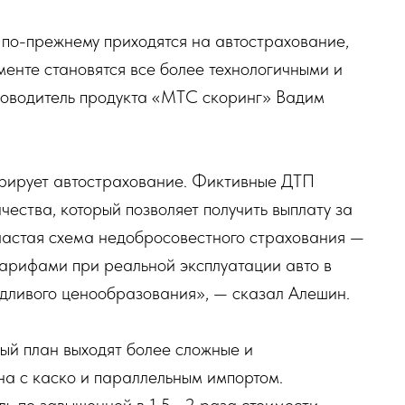
 по-прежнему приходятся на автострахование,
менте становятся все более технологичными и
оводитель продукта «МТС скоринг» Вадим
ерирует автострахование. Фиктивные ДТП
ества, который позволяет получить выплату за
частая схема недобросовестного страхования —
тарифами при реальной эксплуатации авто в
едливого ценообразования», — сказал Алешин.
вый план выходят более сложные и
на с каско и параллельным импортом.
ь по завышенной в 1,5—2 раза стоимости,