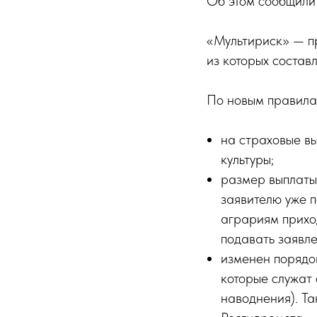
Об этом сообщили
«Мультириск» — пр
из которых состав
По новым правила
на страховые в
культуры;
размер выплаты
заявителю уже 
аграриям приход
подавать заявле
изменен порядо
которые служат 
наводнения). Та