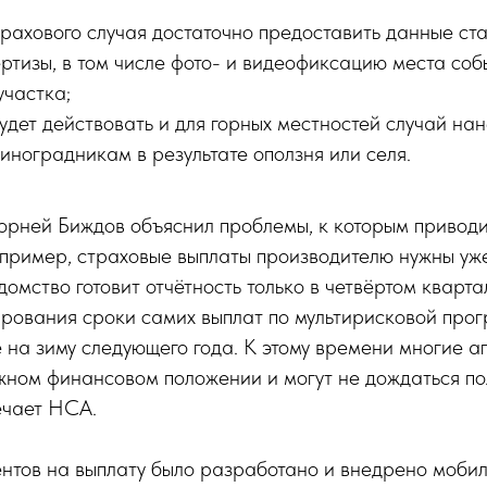
трахового случая достаточно предоставить данные ст
ртизы, в том числе фото- и видеофиксацию места соб
участка;
удет действовать и для горных местностей случай на
иноградникам в результате оползня или селя.
рней Биждов объяснил проблемы, к которым приводи
пример, страховые выплаты производителю нужны уже
домство готовит отчётность только в четвёртом кварта
рования сроки самих выплат по мультирисковой про
на зиму следующего года. К этому времени многие а
жном финансовом положении и могут не дождаться по
ечает НСА.
ентов на выплату было разработано и внедрено моби