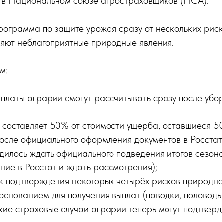
 в Национальном союзе агростраховщиков (НСА).
ограмма по защите урожая сразу от нескольких риск
ляют неблагоприятные природные явления.
м:
ыплаты аграрии смогут рассчитывать сразу после уб
 составляет 50% от стоимости ущерба, оставшиеся 
после официального оформления документов в Росстат
илось ждать официального подведения итогов сезона
ние в Росстат и ждать рассмотрения);
к подтверждения некоторых четырёх рисков природно
основанием для получения выплат (паводки, половодь
кие страховые случаи аграрии теперь могут подтверд