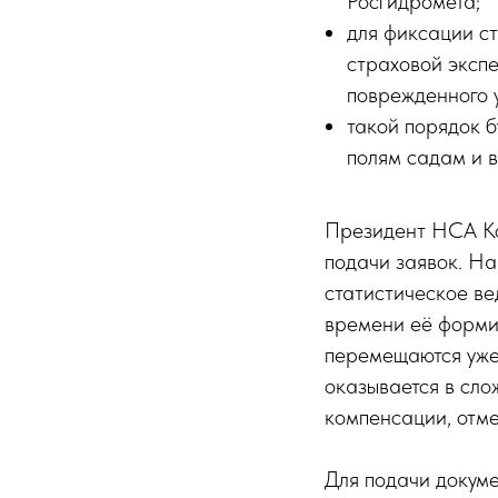
Росгидромета;
для фиксации с
страховой экспе
поврежденного 
такой порядок б
полям садам и в
Президент НСА Ко
подачи заявок. На
статистическое ве
времени её форми
перемещаются уже 
оказывается в сло
компенсации, отм
Для подачи докум