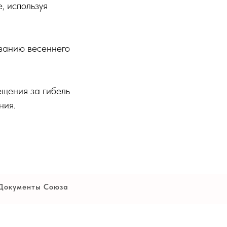
, используя
ованию весеннего
ещения за гибель
ния.
Документы Союза
Устав