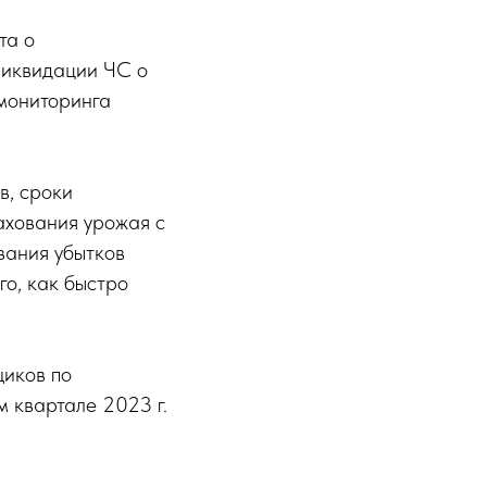
та о
ликвидации ЧС о
мониторинга
в, сроки
ахования урожая с
вания убытков
го, как быстро
щиков по
м квартале 2023 г.