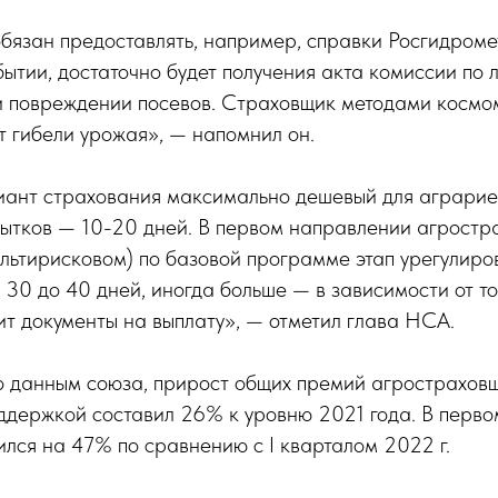
бязан предоставлять, например, справки Росгидроме
тии, достаточно будет получения акта комиссии по 
и повреждении посевов. Страховщик методами космо
 гибели урожая», — напомнил он.
риант страхования максимально дешевый для аграрие
бытков — 10-20 дней. В первом направлении агростр
льтирисковом) по базовой программе этап урегулиро
 30 до 40 дней, иногда больше — в зависимости от то
т документы на выплату», — отметил глава НСА.
но данным союза, прирост общих премий агрострахов
ддержкой составил 26% к уровню 2021 года. В перво
ился на 47% по сравнению с I кварталом 2022 г.