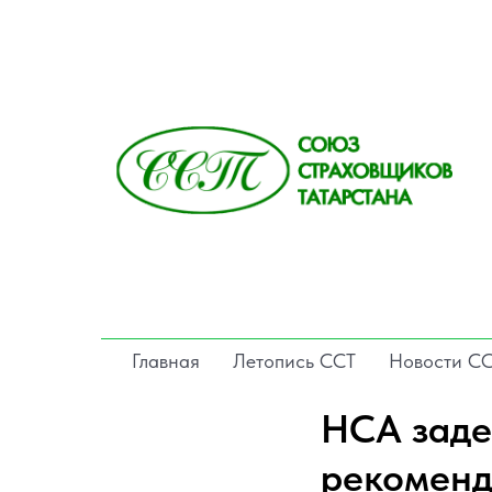
Главная
Летопись ССТ
Новости С
НСА заде
рекоменд