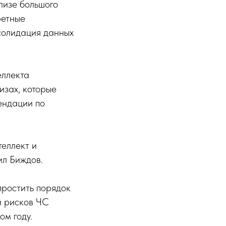
лизе большого
ретные
солидация данных
еллекта
изах, которые
ендации по
теллект и
ил Биждов.
простить порядок
и рисков ЧС
ом году.