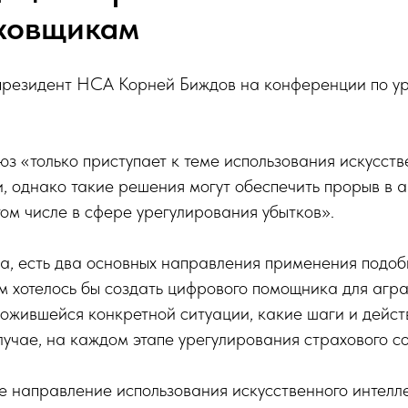
ховщикам
президент НСА Корней Биждов на конференции по у
оюз «только приступает к теме использования искусст
, однако такие решения могут обеспечить прорыв в 
том числе в сфере урегулирования убытков».
а, есть два основных направления применения подоб
м хотелось бы создать цифрового помощника для агра
ложившейся конкретной ситуации, какие шаги и действ
учае, на каждом этапе урегулирования страхового с
 направление использования искусственного интелл