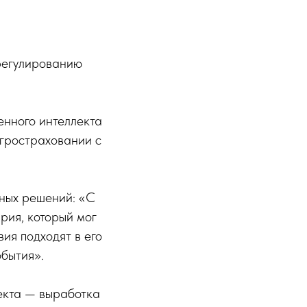
регулированию
венного интеллекта
агростраховании с
ных решений: «С
рия, который мог
ия подходят в его
обытия».
екта — выработка