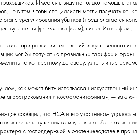
траховщиков. Имеется в виду не только помощь в ана
ов, но в том, чтобы специалисты могли получать конк
 этапе урегулирования убытков (предполагается кон
уществующих цифровых платформ), пишет Интерфакс.
спективе при развитии технологий искусственного инт
вщик мог бы получать о правильных тарифах и франш
менить по конкретному договору, узнать иные реком
учаем, как может быть использован искусственный ин
еме агрострахования и космомониторинга», — заключ
иждов сообщил, что НСА и его участникам удалось у
ытков после вступления в силу закона об страховани
рактера с господдержкой в растениеводстве в прошл