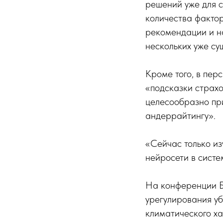
решений уже для с
количества фактор
рекомендации и на
нескольких уже с
Кроме того, в пер
«подсказки страхо
целесообразно при
андеррайтингу».
«Сейчас только из
нейросети в сист
На конференции Б
урегулирования уб
климатического ха