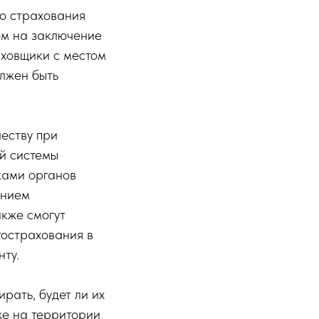
о страхования
ом на заключение
аховщики с местом
олжен быть
еству при
й системы
ками органов
ением
акже смогут
тострахования в
нту.
рать, будет ли их
же на территории