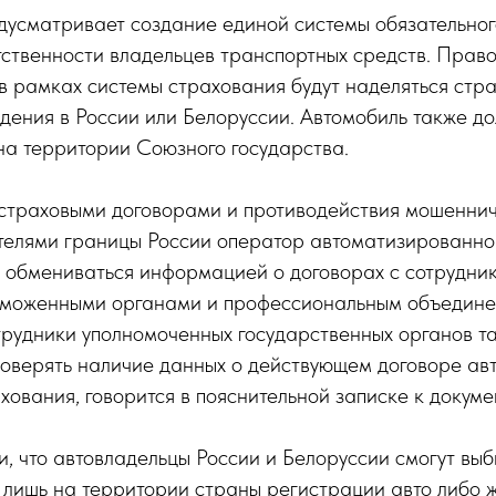
дусматривает создание единой системы обязательног
тственности владельцев транспортных средств. Прав
 рамках системы страхования будут наделяться стр
дения в России или Белоруссии. Автомобиль также д
на территории Союзного государства.
 страховыми договорами и противодействия мошеннич
телями границы России оператор автоматизированно
т обмениваться информацией о договорах с сотрудни
таможенными органами и профессиональным объедин
рудники уполномоченных государственных органов т
роверять наличие данных о действующем договоре ав
ования, говорится в пояснительной записке к докуме
и, что автовладельцы России и Белоруссии смогут выби
 лишь на территории страны регистрации авто либо 