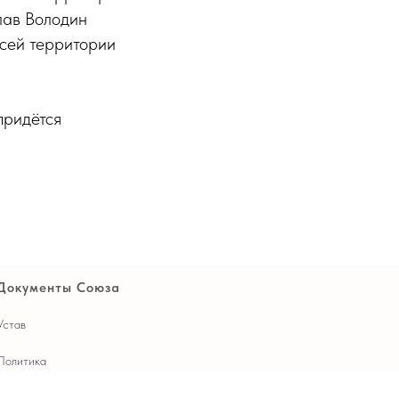
лав Володин
всей территории
придётся
Документы Союза
Устав
Политика
конфиденциальности