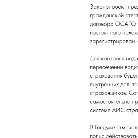
Законопроект пре
гражданской отве
договора ОСАГО в
постоянного нахож
зарегистрирован 
Для контроля над
пересечении води
страхования буде
внутренних дел, 
страховщиков. Сот
самостоятельно п
системе АИС страх
В Госдуме отмечал
полис действовать