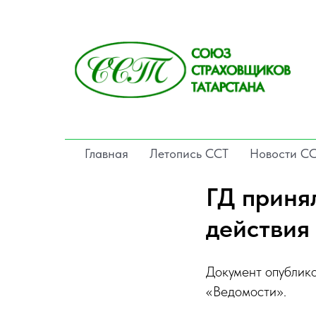
Главная
Летопись ССТ
Новости С
ГД приня
действия
Документ опублик
«Ведомости».