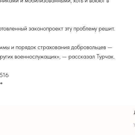
тниками и мобилизованными, хоть и воюют в
отовленный законопроект эту проблему решит.
уммы и порядок страхования добровольцев —
других военнослужащих», — рассказал Турчак.
3516
ка