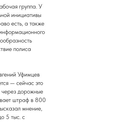
абочая группа. У
ьной инициативы
аво есть, а также
 информационного
сообразность
ствие полиса
Евгений Уфимцев
тся — сейчас это
О через дорожные
ивает штраф в 800
ысказал мнение,
о 5 тыс. с