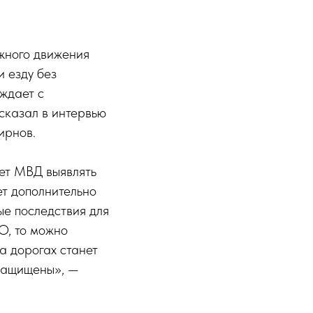
жного движения
 езду без
ждает с
сказал в интервью
ирнов.
ет МВД выявлять
т дополнительно
е последствия для
О, то можно
на дорогах станет
 защищены», —