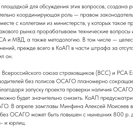
 площадкой для обсуждения этих вопросов, создана р
ительно координирующая роль — правом законодател
месте с коллегами из министерств, у которых такое пр
рахового рынка прорабатываем технические вопросы
СА и МВД, а также методологию. В том числе — целе
ений, прежде всего в КоАП в части штрафа за отсут
л он.
т Всероссийского союза страховщиков (ВСС) и РСА 
я водителей без полисов ОСАГО планомерно сокращае
благодаря запуску проекта проверки наличия ОСАГ
 можно будет значительно снизить. КоАП предусматр
САГО. В апреле замглавы Минфина Алексей Моисеев в
 без ОСАГО может быть повышен с нынешних 800 р. д
- и юрлиц.