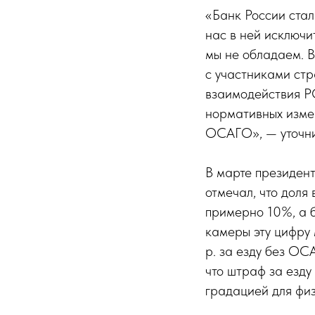
«Банк России стал
нас в ней исключ
мы не обладаем. В
с участниками ст
взаимодействия Р
нормативных измен
ОСАГО», — уточни
В марте президен
отмечал, что дол
примерно 10%, а 
камеры эту цифру
р. за езду без О
что штраф за езду
градацией для физ