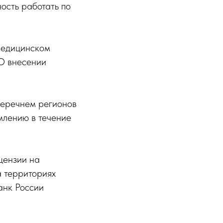
ость работать по
медицинском
О внесении
перечнем регионов
млению в течение
цензии на
 территориях
анк России