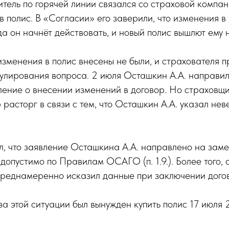
дитель по горячей линии связался со страховой компа
в полис. В «Согласии» его заверили, что изменения в 
да он начнёт действовать, и новый полис вышлют ему н
зменения в полис внесены не были, и страхователя п
улирования вопроса. 2 июля Осташкин А.А. направил
ение о внесении изменений в договор. Но страховщик
 расторг в связи с тем, что Осташкин А.А. указал не
, что заявление Осташкина А.А. направлено на заме
едопустимо по Правилам ОСАГО (п. 1.9.). Более того, 
 преднамеренно исказил данные при заключении дого
за этой ситуации был вынужден купить полис 17 июля 