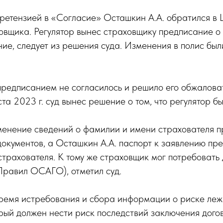
ретензией в «Согласие» Осташкин А.А. обратился в
овщика. Регулятор вынес страховщику предписание о
ие, следует из решения суда. Изменения в полис был
предписанием не согласилось и решило его обжалов
ста 2023 г. суд вынес решение о том, что регулятор бы
зменение сведений о фамилии и имени страхователя 
кументов, а Осташкин А.А. паспорт к заявлению пре
страхователя. К тому же страховщик мог потребовать
0 Правил ОСАГО), отметил суд.
бремя истребования и сбора информации о риске леж
рый должен нести риск последствий заключения догов