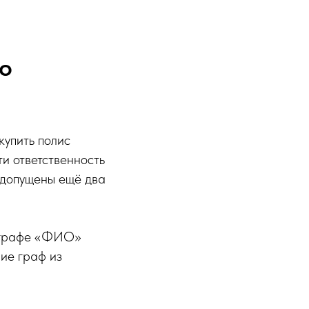
о
упить полис
и ответственность
и допущены ещё два
 в графе «ФИО»
ие граф из