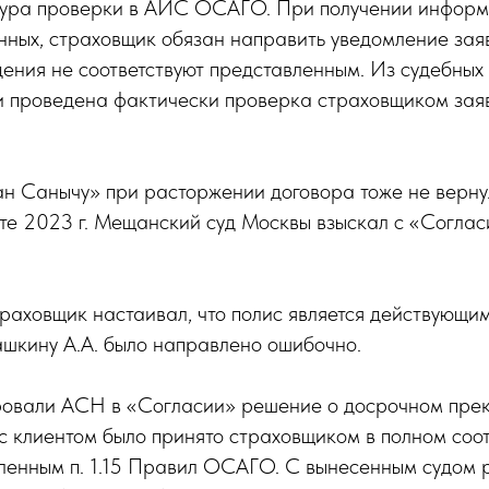
ура проверки в АИС ОСАГО. При получении информ
нных, страховщик обязан направить уведомление заяв
ения не соответствуют представленным. Из судебных
ли проведена фактически проверка страховщиком за
ан Санычу» при расторжении договора тоже не верну
рте 2023 г. Мещанский суд Москвы взыскал с «Согласи
.
траховщик настаивал, что полис является действующим
шкину А.А. было направлено ошибочно.
овали АСН в «Согласии» решение о досрочном пре
 клиентом было принято страховщиком в полном соот
вленным п. 1.15 Правил ОСАГО. С вынесенным судом 