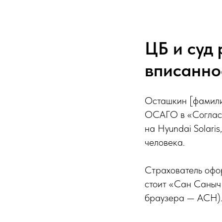
ЦБ и суд
вписанно
Осташкин [фамили
ОСАГО в «Согласии
на Hyundai Solari
человека.
Страхователь офор
стоит «Сан Саныч
браузера — АСН)