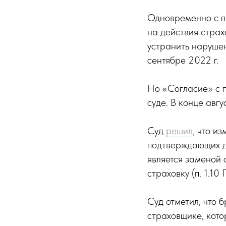
Одновременно с п
на действия страх
устранить нарушен
сентябре 2022 г.
Но «Согласие» с 
суде. В конце авгу
Суд
решил
, что и
подтверждающих до
является заменой 
страховку (п. 1.1
Суд отметил, что 
страховщике, кото