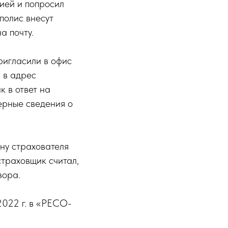
нией и попросил
полис внесут
а почту.
ригласили в офис
 в адрес
 в ответ на
верные сведения о
ну страхователя
страховщик считал,
вора.
2022 г. в «РЕСО-