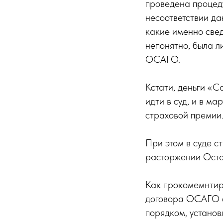
проведена процед
несоответствии да
какие именно свед
непонятно, была 
ОСАГО.
Кстати, деньги «С
идти в суд, и в ма
страховой премии
При этом в суде с
расторжении Оста
Как прокомемнтир
договора ОСАГО с
порядком, устано