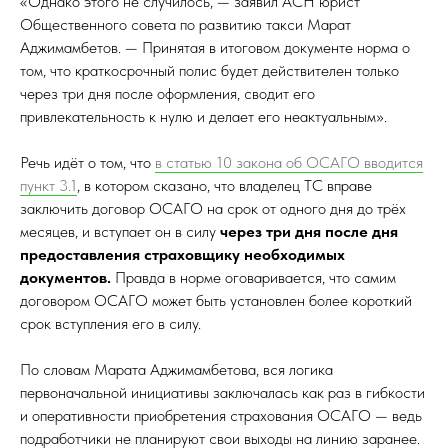
«Однако этого не случилось, — заявил АСН юрист
Общественного совета по развитию такси Марат
Аджимамбетов. — Принятая в итоговом документе норма о
том, что краткосрочный полис будет действителен только
через три дня после оформления, сводит его
привлекательность к нулю и делает его неактуальным».
Речь идёт о том, что
в статью 10 закона об ОСАГО вводится
пункт 3.1
, в котором сказано, что владелец ТС вправе
заключить договор ОСАГО на срок от одного дня до трёх
месяцев, и вступает он в силу
через три дня после дня
предоставления страховщику необходимых
документов.
Правда в норме оговаривается, что самим
договором ОСАГО может быть установлен более короткий
срок вступления его в силу.
По словам Марата Аджимамбетова, вся логика
первоначальной инициативы заключалась как раз в гибкости
и оперативности приобретения страхования ОСАГО — ведь
подработчики не планируют свои выходы на линию заранее.