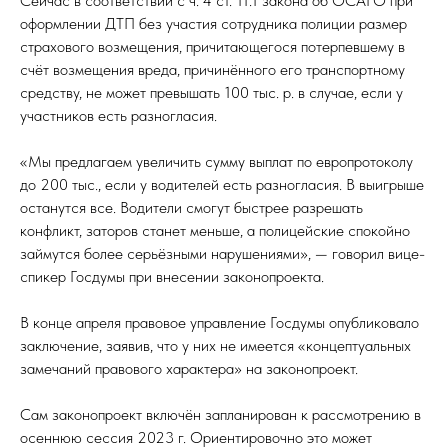
Сейчас в соответствии с ч. 4 ст. 11.1 закона об ОСАГО при
оформлении ДТП без участия сотрудника полиции размер
страхового возмещения, причитающегося потерпевшему в
счёт возмещения вреда, причинённого его транспортному
средству, не может превышать 100 тыс. р. в случае, если у
участников есть разногласия.
«Мы предлагаем увеличить сумму выплат по европротоколу
до 200 тыс., если у водителей есть разногласия. В выигрыше
останутся все. Водители смогут быстрее разрешать
конфликт, заторов станет меньше, а полицейские спокойно
займутся более серьёзными нарушениями», — говорил вице-
спикер Госдумы при внесении законопроекта.
В конце апреля правовое управление Госдумы опубликовало
заключение, заявив, что у них не имеется «концептуальных
замечаний правового характера» на законопроект.
Сам законопроект включён запланирован к рассмотрению в
осеннюю сессия 2023 г. Ориентировочно это может