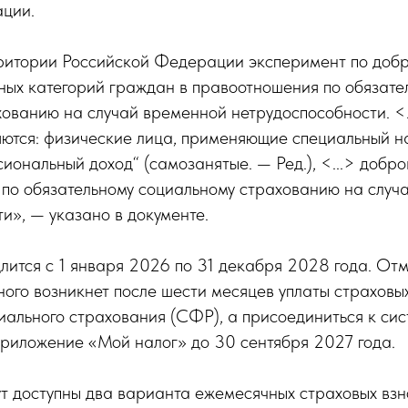
ции.
ритории Российской Федерации эксперимент по доб
ных категорий граждан в правоотношения по обязате
ованию на случай временной нетрудоспособности. <
яются: физические лица, применяющие специальный 
иональный доход“ (самозанятые. — Ред.), <...> добр
 по обязательному социальному страхованию на случ
и», — указано в документе.
ится с 1 января 2026 по 31 декабря 2028 года. Отм
ного возникнет после шести месяцев уплаты страховы
иального страхования (СФР), а присоединиться к си
приложение «Мой налог» до 30 сентября 2027 года.
т доступны два варианта ежемесячных страховых взн