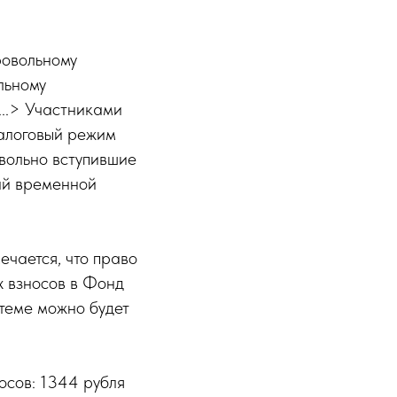
ровольному
льному
...> Участниками
налоговый режим
овольно вступившие
ай временной
ечается, что право
х взносов в Фонд
стеме можно будет
осов: 1344 рубля