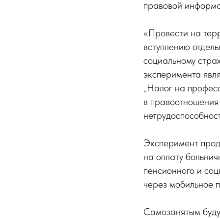
правовой информа
«Провести на тер
вступлению отдель
социальному страх
эксперимента явл
„Налог на професс
в правоотношения
нетрудоспособност
Эксперимент продл
на оплату больнич
пенсионного и соц
через мобильное 
Самозанятым буду