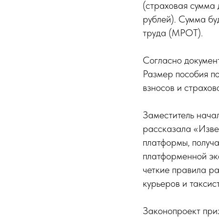
(страховая сумма 
рублей). Сумма б
труда (МРОТ).
Согласно документ
Размер пособия по
взносов и страхов
Заместитель нача
рассказала «Изве
платформы, получа
платформенной эко
четкие правила ра
курьеров и таксист
Законопроект приз