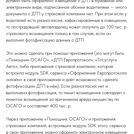
должно быть оформлено извещение о ДТП в бумажном или
электронном виде, подписанное обоими водителями — иного
документа о ДТП у страховой компании нет. При этом если у
водителей есть разногласия, зафиксированные в извещении,
то пострадавший автовладелец может получить до 100 тыс. р.
страхового возмещения только в том случае, если он
выполнил фотофиксацию данных о ДТП.
Это можно сделать при помощи приложения (это могут быть
«Помощник ОСАГО», «ДТП.Европротокол», «Госуслуги
Авто», либо приложение страховой компании, которая
встроила модуль SDK сервиса «Оформление Европротокола
онлайн» в своё приложение и даёт возможность сделать
фотофиксацию ДТП в нём). Если разногласий нет и
выполнена фотофиксация, то лимит возмещения совпадает с
лимитом возмещения за причинение вреда имуществу по
ОСАГО и составляет 400 тыс. р.
Через приложение «Помощник ОСАГО» и приложения
страховых компаний, встроивших модуль SDK этого сервиса
в свои приложения, можно оформить электронное извещение